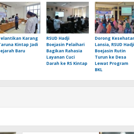
Pelantikan Karang
RSUD Hadji
Dorong Kesehata
Taruna Kintap Jadi
Boejasin Pelaihari
Lansia, RSUD Hadj
Sejarah Baru
Bagikan Rahasia
Boejasin Rutin
Layanan Cuci
Turun ke Desa
Darah ke RS Kintap
Lewat Program
BKL