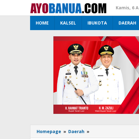
Lewati
Kamis, 6 
ke
konten
HOME
KALSEL
IBUKOTA
DAERAH
Homepage
»
Daerah
»
Kapolres
Tanah