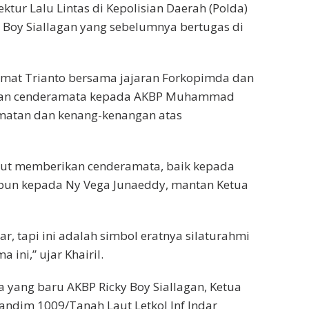
tur Lalu Lintas di Kepolisian Daerah (Polda)
cky Boy Siallagan yang sebelumnya bertugas di
ahmat Trianto bersama jajaran Forkopimda dan
rikan cenderamata kepada AKBP Muhammad
matan dan kenang-kenangan atas
urut memberikan cenderamata, baik kepada
n kepada Ny Vega Junaeddy, mantan Ketua
r, tapi ini adalah simbol eratnya silaturahmi
 ini,” ujar Khairil.
la yang baru AKBP Ricky Boy Siallagan, Ketua
 Dandim 1009/Tanah Laut Letkol Inf Indar