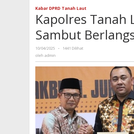
Laut
Kabar DPRD Tanah Laut
Berganti,
Kapolres Tanah L
Pisah
Sambut
Sambut Berlang
Berlangsung
Hangat
10/04/2025
oleh
-
1441 Dilihat
admin
oleh
admin