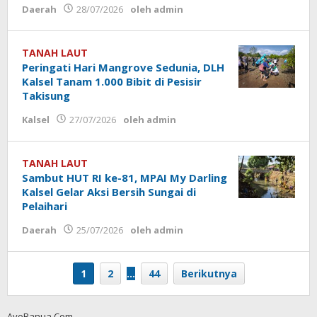
Daerah
28/07/2026
oleh
admin
TANAH LAUT
Peringati Hari Mangrove Sedunia, DLH
Kalsel Tanam 1.000 Bibit di Pesisir
Takisung
Kalsel
27/07/2026
oleh
admin
TANAH LAUT
Sambut HUT RI ke-81, MPAI My Darling
Kalsel Gelar Aksi Bersih Sungai di
Pelaihari
Daerah
25/07/2026
oleh
admin
1
2
…
44
Berikutnya
AyoBanua.Com