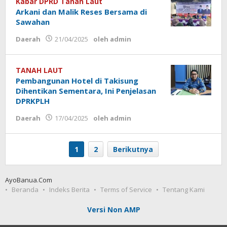
Kabar DPRD Tanah Laut
Arkani dan Malik Reses Bersama di
Sawahan
Daerah
21/04/2025
oleh
admin
TANAH LAUT
Pembangunan Hotel di Takisung
Dihentikan Sementara, Ini Penjelasan
DPRKPLH
Daerah
17/04/2025
oleh
admin
1
2
Berikutnya
AyoBanua.Com
Beranda
Indeks Berita
Terms of Service
Tentang Kami
Versi Non AMP