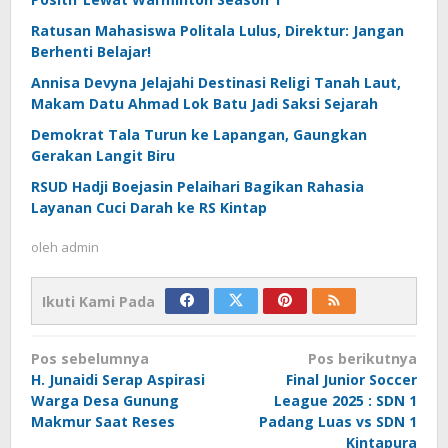
Ratusan Mahasiswa Politala Lulus, Direktur: Jangan
Berhenti Belajar!
Annisa Devyna Jelajahi Destinasi Religi Tanah Laut,
Makam Datu Ahmad Lok Batu Jadi Saksi Sejarah
Demokrat Tala Turun ke Lapangan, Gaungkan
Gerakan Langit Biru
RSUD Hadji Boejasin Pelaihari Bagikan Rahasia
Layanan Cuci Darah ke RS Kintap
oleh
admin
Ikuti Kami Pada
Navigasi
Pos sebelumnya
Pos berikutnya
pos
H. Junaidi Serap Aspirasi
Final Junior Soccer
Warga Desa Gunung
League 2025 : SDN 1
Makmur Saat Reses
Padang Luas vs SDN 1
Kintapura