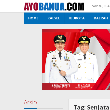
Lewati
Sabtu, 8 
ke
konten
HOME
KALSEL
IBUKOTA
DAERAH
Arsip
Tag:
Senjata