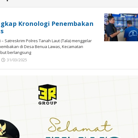
Ungkap Kronologi Penembakan
as
 – Satreskrim Polres Tanah Laut (Tala) menggelar
enembakan di Desa Benua Lawas, Kecamatan
ebut berlangsung
31/03/2025
oleh
admin