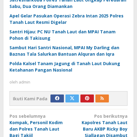
Sabu, Dua Orang Diamankan
Apel Gelar Pasukan Operasi Zebra Intan 2025 Polres
Tanah Laut Resmi Digelar
Santri Hijau: PC NU Tanah Laut dan MPAI Tanam
Pohon di Takisung
Sambut Hari Santri Nasional, MPAI My Darling dan
Baznas Tala Salurkan Bantuan Alquran dan Iqra
Polda Kalsel Tanam Jagung di Tanah Laut Dukung
Ketahanan Pangan Nasional
oleh
admin
Ikuti Kami Pada
Navigasi
Pos sebelumnya
Pos berikutnya
pos
Kompak, Personil Kodim
Kapolres Tanah Laut
dan Polres Tanah Laut
Baru AKBP Ricky Boy
Bagi Takjil
Siallagan Disambut