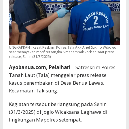
UNGKAPKAN : Kasat Reskrim Polres Tala AKP Arief Sukmo Wibowo
saat menayakan motif tersangka S menembak korban saat press
release, Senin (31/3/2025)
Ayobanua.com, Pelaihari
– Satreskrim Polres
Tanah Laut (Tala) menggelar press release
kasus penembakan di Desa Benua Lawas,
Kecamatan Takisung.
Kegiatan tersebut berlangsung pada Senin
(31/3/2025) di Joglo Wicaksana Laghawa di
lingkungan Mapolres setempat.