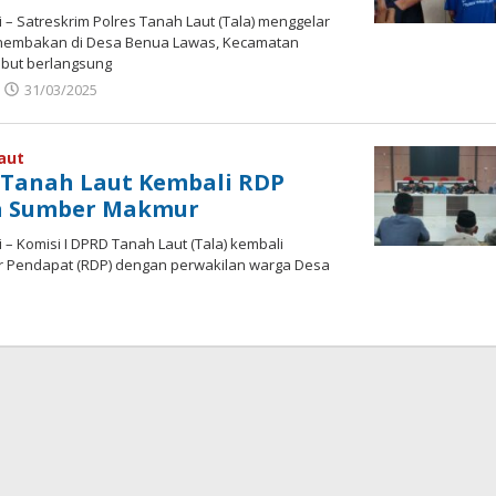
 – Satreskrim Polres Tanah Laut (Tala) menggelar
enembakan di Desa Benua Lawas, Kecamatan
ebut berlangsung
31/03/2025
oleh
admin
aut
 Tanah Laut Kembali RDP
a Sumber Makmur
 – Komisi I DPRD Tanah Laut (Tala) kembali
r Pendapat (RDP) dengan perwakilan warga Desa
oleh
admin