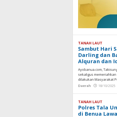
TANAH LAUT
Sambut Hari S
Darling dan B
Alquran dan I
Ayobanua.com, Takisun
sekaligus memeriahkan H
dilakukan Masyarakat P
Daerah
18/10/2025
TANAH LAUT
Polres Tala 
di Benua Law