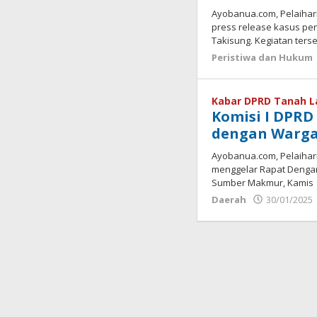
Ayobanua.com, Pelaihari
press release kasus p
Takisung. Kegiatan ters
Peristiwa dan Hukum
Kabar DPRD Tanah L
Komisi I DPRD
dengan Warg
Ayobanua.com, Pelaihari
menggelar Rapat Denga
Sumber Makmur, Kamis
Daerah
30/01/2025