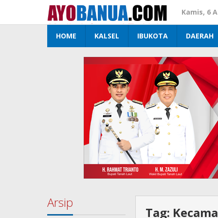
Lewati
Kamis, 6 
ke
konten
HOME
KALSEL
IBUKOTA
DAERAH
Arsip
Tag:
Kecama