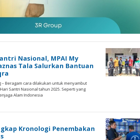
antri Nasional, MPAI My
aznas Tala Salurkan Bantuan
qra
g – Beragam cara dilakukan untuk menyambut
ari Santri Nasional tahun 2025. Seperti yang
enjaga Alam Indonesia
oleh
admin
Ungkap Kronologi Penembakan
as