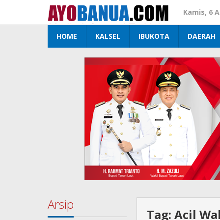
Lewati
Kamis, 6 
ke
konten
HOME
KALSEL
IBUKOTA
DAERAH
Arsip
Tag:
Acil Wa