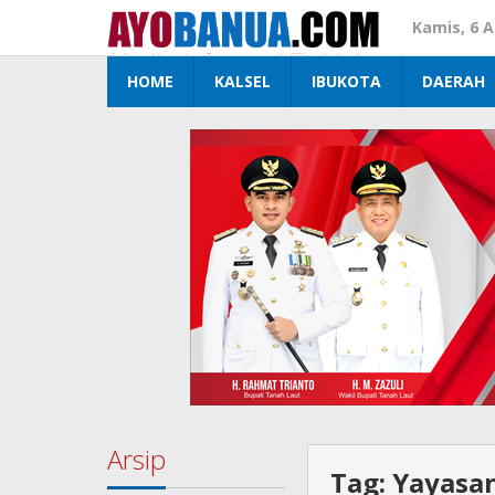
Lewati
Kamis, 6 
ke
konten
HOME
KALSEL
IBUKOTA
DAERAH
Arsip
Tag:
Yayasa