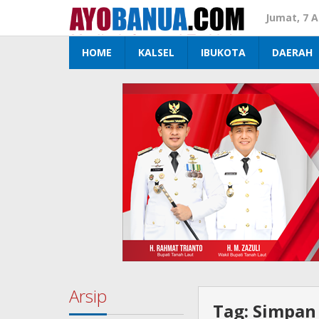
Lewati
Jumat, 7 
ke
konten
HOME
KALSEL
IBUKOTA
DAERAH
Arsip
Tag:
Simpan