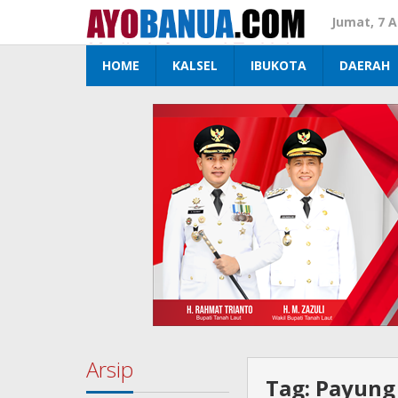
Lewati
Jumat, 7 
ke
konten
HOME
KALSEL
IBUKOTA
DAERAH
Arsip
Tag:
Payung