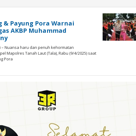
g & Payung Pora Warnai
ugas AKBP Muhammad
nny
ri – Nuansa haru dan penuh kehormatan
el Mapolres Tanah Laut (Tala), Rabu (9/4/2025) saat
ng Pora
oleh
admin