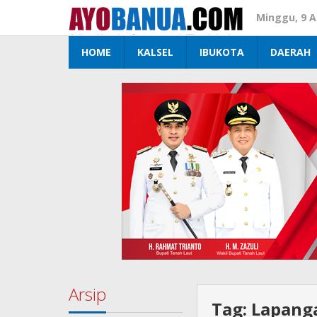
Lewati
Minggu, 9 A
ke
konten
HOME
KALSEL
IBUKOTA
DAERAH
Arsip
Tag:
Lapanga