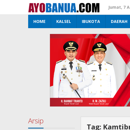
Lewati
Jumat, 7 
ke
konten
HOME
KALSEL
IBUKOTA
DAERAH
Arsip
Tag:
Kamtib