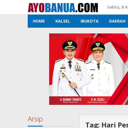
Lewati
Sabtu, 8 
ke
konten
HOME
KALSEL
IBUKOTA
DAERAH
Arsip
Tag:
Hari P