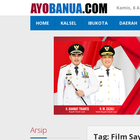
Lewati
Kamis, 6 
ke
konten
HOME
KALSEL
IBUKOTA
DAERAH
Arsip
Tag:
Film Sa