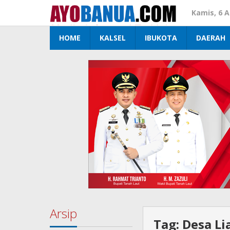
Lewati
Kamis, 6 
ke
konten
HOME
KALSEL
IBUKOTA
DAERAH
Arsip
Tag:
Desa L