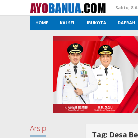
Lewati
Sabtu, 8 
ke
konten
HOME
KALSEL
IBUKOTA
DAERAH
Arsip
Tag:
Desa B