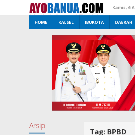
Lewati
Kamis, 6 
ke
konten
HOME
KALSEL
IBUKOTA
DAERAH
Arsip
Tag:
BPBD