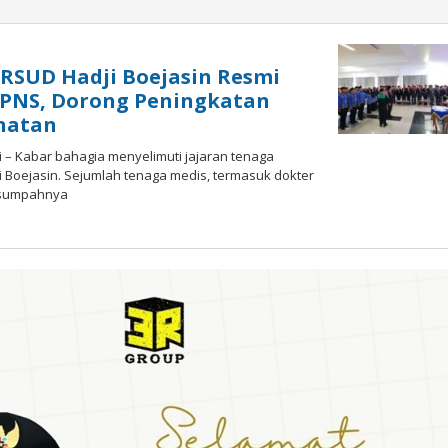
N
RSUD Hadji Boejasin Resmi
 PNS, Dorong Peningkatan
hatan
 – Kabar bahagia menyelimuti jajaran tenaga
 Boejasin. Sejumlah tenaga medis, termasuk dokter
l sumpahnya
oleh
admin