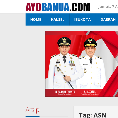
Lewati
Jumat, 7 
ke
konten
HOME
KALSEL
IBUKOTA
DAERAH
Arsip
Tag:
ASN