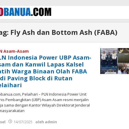
ag:
Fly Ash dan Bottom Ash (FABA)
N Asam-Asam
LN Indonesia Power UBP Asam-
sam dan Kanwil Lapas Kalsel
atih Warga Binaan Olah FABA
adi Paving Block di Rutan
elaihari
banua.com, Pelaihari – PLN Indonesia Power Unit
nis Pembangkitan (UBP) Asam Asam resmi menjalin
ja sama dengan Kantor Wilayah Direktorat Jenderal
masyarakatan
sel
14/07/2025
oleh
admin