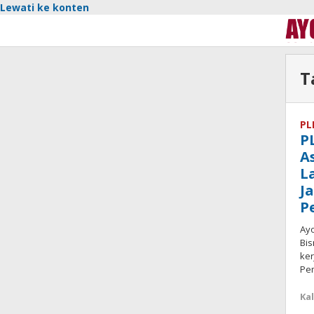
Lewati ke konten
T
PL
P
A
L
J
P
Ayo
Bis
ker
Pe
Kal