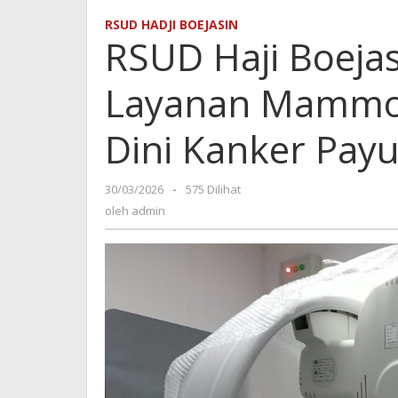
Boejasin
RSUD HADJI BOEJASIN
Pelaihari
RSUD Haji Boejas
Hadirkan
Layanan
Layanan Mammog
Mammografi
untuk
Deteksi
Dini Kanker Pay
Dini
Kanker
Payudara
30/03/2026
oleh
-
575 Dilihat
admin
oleh
admin