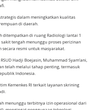
fi.
 strategis dalam meningkatkan kualitas
rempuan di daerah.
h ditempatkan di ruang Radiologi lantai 1
h sakit tengah menunggu proses perizinan
n secara resmi untuk masyarakat.
k RSUD Hadji Boejasin, Muhammad Syam’ani,
 telah melalui tahap penting, termasuk
Republik Indonesia.
 tim Kemenkes RI terkait layanan skrining
di.
ah menunggu terbitnya izin operasional dari
), mengingat penggunaan teknologi