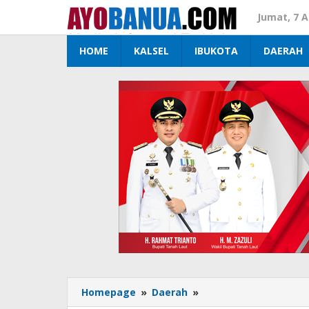
Lewati
Jumat, 7 
ke
konten
HOME
KALSEL
IBUKOTA
DAERAH
Homepage
»
Daerah
»
RSUD
Haji