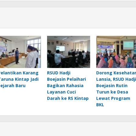
Pelantikan Karang
RSUD Hadji
Dorong Kesehata
Taruna Kintap Jadi
Boejasin Pelaihari
Lansia, RSUD Hadj
Sejarah Baru
Bagikan Rahasia
Boejasin Rutin
Layanan Cuci
Turun ke Desa
Darah ke RS Kintap
Lewat Program
BKL