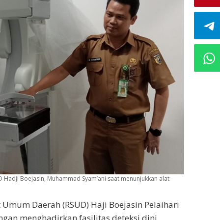
D Hadji Boejasin, Muhammad Syam’ani saat menunjukkan alat
 Umum Daerah (RSUD) Haji Boejasin Pelaihari
an menghadirkan fasilitas deteksi dini