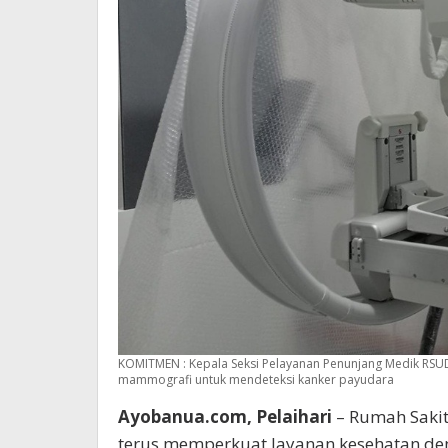
KOMITMEN : Kepala Seksi Pelayanan Penunjang Medik RSU
mammografi untuk mendeteksi kanker payudara
Ayobanua.com, Pelaihari
– Rumah Sakit
terus memperkuat layanan kesehatan deng