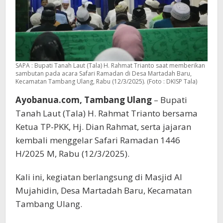
SAPA : Bupati Tanah Laut (Tala) H. Rahmat Trianto saat memberikan
sambutan pada acara Safari Ramadan di Desa Martadah Baru,
Kecamatan Tambang Ulang, Rabu (12/3/2025). (Foto : DKISP Tala)
Ayobanua.com, Tambang Ulang
– Bupati
Tanah Laut (Tala) H. Rahmat Trianto bersama
Ketua TP-PKK, Hj. Dian Rahmat, serta jajaran
kembali menggelar Safari Ramadan 1446
H/2025 M, Rabu (12/3/2025).
Kali ini, kegiatan berlangsung di Masjid Al
Mujahidin, Desa Martadah Baru, Kecamatan
Tambang Ulang.