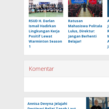
RSUD H. Darlan
Ratusan
Ismail Hadirkan
Mahasiswa Politala
Lingkungan Kerja
Lulus, Direktur:
Positif Lewat
Jangan Berhenti
Warminton Season
Belajar!
1
Komentar
Annisa Devyna Jelajahi
Destinasi Religi Tanah Laut,