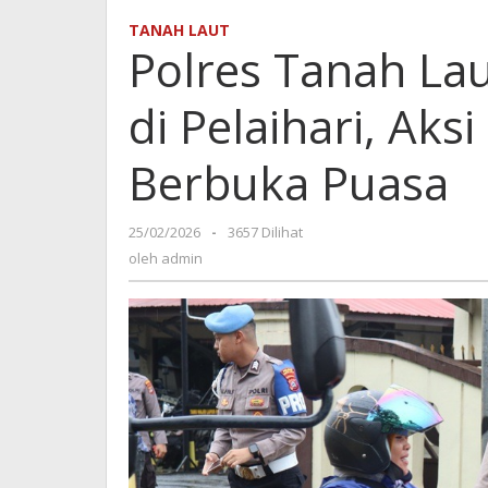
Laut
TANAH LAUT
Bagikan
Polres Tanah Lau
Takjil
Gratis
di Pelaihari, Aks
di
Pelaihari,
Aksi
Berbuka Puasa
Humanis
Jelang
Berbuka
25/02/2026
oleh
-
3657 Dilihat
Puasa
admin
oleh
admin