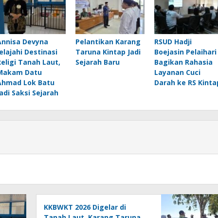
Annisa Devyna
Pelantikan Karang
RSUD Hadji
Jelajahi Destinasi
Taruna Kintap Jadi
Boejasin Pelaihari
Religi Tanah Laut,
Sejarah Baru
Bagikan Rahasia
Makam Datu
Layanan Cuci
Ahmad Lok Batu
Darah ke RS Kinta
Jadi Saksi Sejarah
KKBWKT 2026 Digelar di
Tanah Laut, Karang Taruna