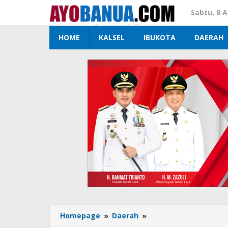
Lewati
Sabtu, 8 
ke
konten
HOME
KALSEL
IBUKOTA
DAERAH
Homepage
»
Daerah
»
Polres
Tanah