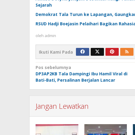
Sejarah
Demokrat Tala Turun ke Lapangan, Gaungkan
RSUD Hadji Boejasin Pelaihari Bagikan Rahasi
oleh
admin
Ikuti Kami Pada
Navigasi
Pos sebelumnya
DP3AP2KB Tala Dampingi Ibu Hamil Viral di
pos
Bati-Bati, Persalinan Berjalan Lancar
Jangan Lewatkan