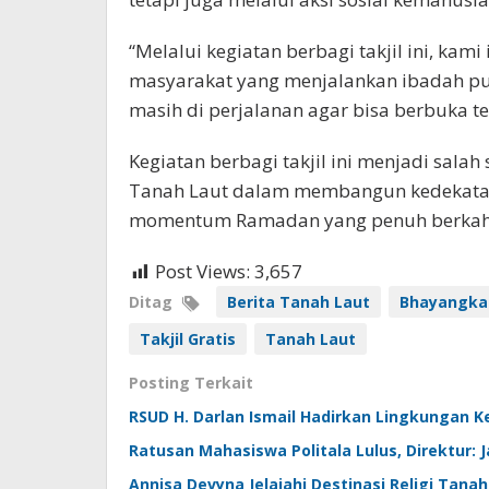
“Melalui kegiatan berbagi takjil ini, ka
masyarakat yang menjalankan ibadah p
masih di perjalanan agar bisa berbuka te
Kegiatan berbagi takjil ini menjadi sala
Tanah Laut dalam membangun kedekatan
momentum Ramadan yang penuh berkah
Post Views:
3,657
Ditag
Berita Tanah Laut
Bhayangkar
Takjil Gratis
Tanah Laut
Posting Terkait
RSUD H. Darlan Ismail Hadirkan Lingkungan K
Ratusan Mahasiswa Politala Lulus, Direktur: J
Annisa Devyna Jelajahi Destinasi Religi Tan